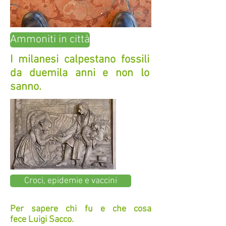
Ammoniti in città
I milanesi calpestano fossili
da duemila anni e non lo
sanno.
Croci, epidemie e vaccini
Per sapere chi fu e che cosa
fece Luigi Sacco.